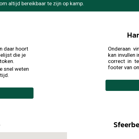
t om altijd bereikbaar te zijn op kamp.
Han
n daar hoort
Onderaan
vi
lijst die je
kan invullen
stoken.
correct in te
footer van o
we snel weten
ijd.
e
Sfeerb