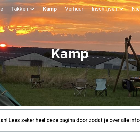
e
Takken
Kamp
Verhuur
Inschrijven
Ni
ip to main content
Skip to navigat
Kamp
aan! Lees zeker heel deze pagina door zodat je over alle in