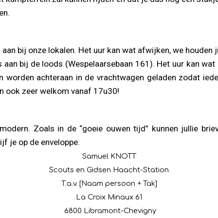
en.
an bij onze lokalen. Het uur kan wat afwijken, we houden jul
aan bij de loods (Wespelaarsebaan 161). Het uur kan wat af
n worden achteraan in de vrachtwagen geladen zodat iede
dan ook zeer welkom vanaf 17u30!
 modern. Zoals in de “goeie ouwen tijd” kunnen jullie briev
ijf je op de enveloppe:
Samuel KNOTT
Scouts en Gidsen Haacht-Station
T.a.v. [Naam persoon + Tak]
La Croix Minaux 61
6800 Libramont-Chevigny