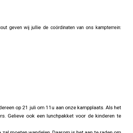
ut geven wij jullie de coördinaten van ons kampterrein:
dereen op 21 juli om 11u aan onze kampplaats. Als het
rs. Gelieve ook een lunchpakket voor de kinderen te
kje zal moeten wandelen. Daarom is het aan te raden om