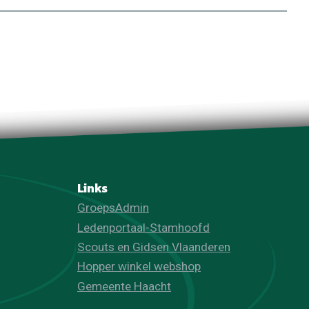
Links
GroepsAdmin
Ledenportaal-Stamhoofd
Scouts en Gidsen Vlaanderen
Hopper winkel webshop
Gemeente Haacht