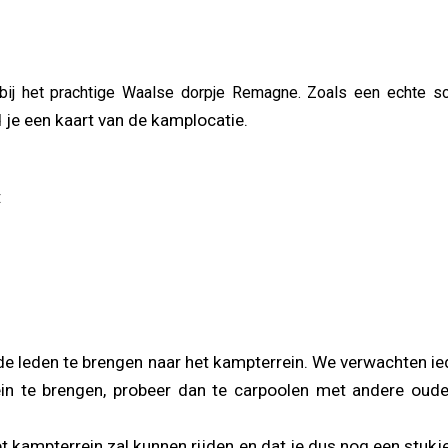
ij het prachtige Waalse dorpje Remagne. Zoals een echte sco
 je een kaart van de kamplocatie.
:
 de leden te brengen naar het kampterrein. We verwachten ie
ein te brengen, probeer dan te carpoolen met andere oude
et kampterrein zal kunnen rijden en dat je dus nog een stu