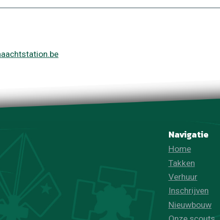
aachtstation.be
Navigatie
Home
Takken
Verhuur
Inschrijven
Nieuwbouw
Onze scouts