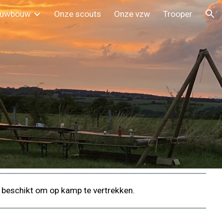
euwbouw
Onze scouts
Onze vzw
Trooper
ion
fo beschikt om op kamp te vertrekken.