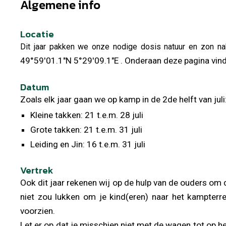
Algemene info
Locatie
Dit jaar pakken we onze nodige dosis natuur en zon nab
49°59'01.1"N 5°29'09.1"E
. Onderaan deze pagina vind
Datum
Zoals elk jaar gaan we op kamp in de 2de helft van juli
Kleine takken: 21 t.e.m. 28 juli
Grote takken: 21 t.e.m. 31 juli
Leiding en Jin: 16 t.e.m. 31 juli
Vertrek
Ook dit jaar rekenen wij op de hulp van de ouders om
niet zou lukken om je kind(eren) naar het kampterr
voorzien.
Let er op dat je misschien niet met de wagen tot op h