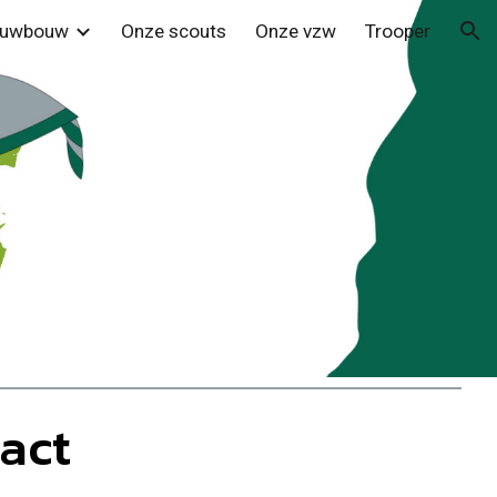
euwbouw
Onze scouts
Onze vzw
Trooper
ion
act