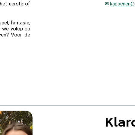
 het eerste of
✉
kapoenen@s
pel, fantasie,
en we volop op
ven? Voor de
Klar