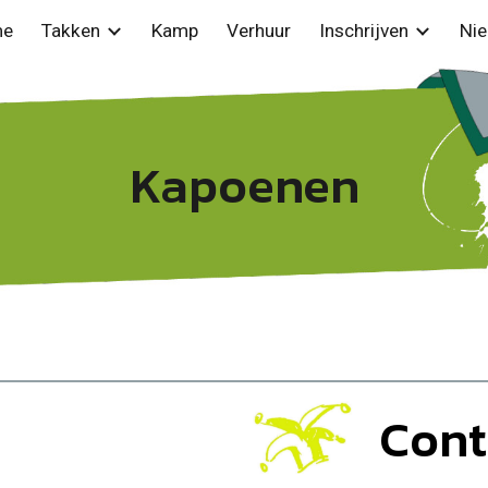
me
Takken
Kamp
Verhuur
Inschrijven
Ni
ip to main content
Skip to navigat
Kapoenen
Cont