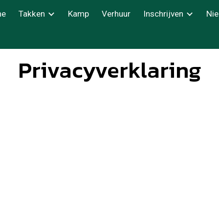
me
Takken
Kamp
Verhuur
Inschrijven
Ni
ip to main content
Skip to navigat
Privacyverklaring