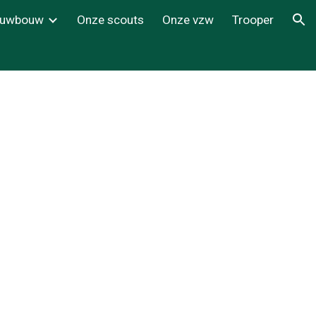
euwbouw
Onze scouts
Onze vzw
Trooper
ion